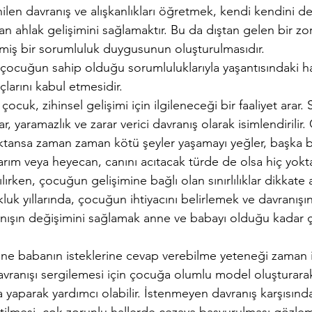
nilen davranış ve alışkanlıkları öğretmek, kendi kendini 
 ahlak gelişimini sağlamaktır. Bu da dıştan gelen bir zor
şmiş bir sorumluluk duygusunun oluşturulmasıdır. 
 çocuğun sahip olduğu sorumluluklarıyla yaşantısındaki ha
larını kabul etmesidir. 
çocuk, zihinsel gelişimi için ilgileneceği bir faaliyet arar. 
ar, yaramazlık ve zarar verici davranış olarak isimlendirilir
tansa zaman zaman kötü şeyler yaşamayı yeğler, başka bi
rım veya heyecan, canını acıtacak türde de olsa hiç yoktan
ılırken, çocuğun gelişimine bağlı olan sınırlılıklar dikkate a
luk yıllarında, çocuğun ihtiyacını belirlemek ve davranışı
nışın değişimini sağlamak anne ve babayı olduğu kadar
nne babanın isteklerine cevap verebilme yeteneği zaman iç
anışı sergilemesi için çocuğa olumlu model oluşturarak, 
a yaparak yardımcı olabilir. İstenmeyen davranış karşısınd