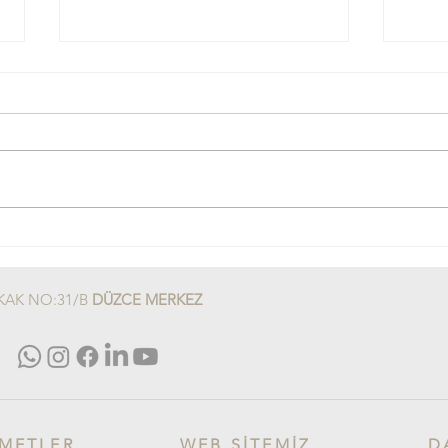
İlkokul 1. Sınıfta Dikkat
WISC-R: Ç
Dağınıklığı
Anla
KAK NO:31/B
DÜZCE MERKEZ
Güven
ZMETLER
WEB SİTEMİZ
D