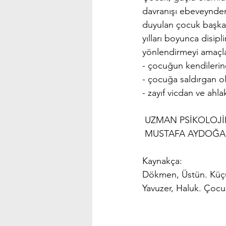
davranışı ebeveynden t
duyulan çocuk başkala
yılları boyunca disipl
yönlendirmeyi amaçl
- çocuğun kendilerine
- çocuğa saldırgan ol
- zayıf vicdan ve ahla
 UZMAN PSİKOLOJİ
 MUSTAFA AYDOĞ
Kaynakça:
Dökmen, Üstün. Küçük
Yavuzer, Haluk. Çocuk