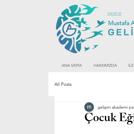
DÜZCE
Mustafa 
GEL
ANA SAYFA
HAKKIMIZDA
İLE
All Posts
gelişim akademi psi
Çocuk Eği