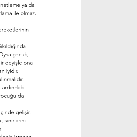
denetleme ya da 
lama ile olmaz. 
reketlerinin 
Sıkıldığında 
. Oysa çocuk, 
r deyişle ona 
 iyidir.
lınmalıdır. 
n ardındaki 
 çocuğu da 
inde gelişir. 
sınırlarını 
a 