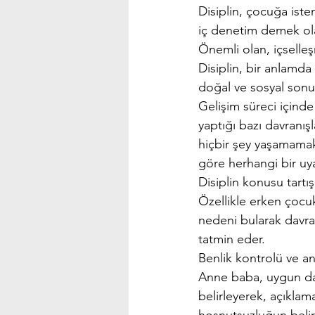
Disiplin, çocuğa iste
iç denetim demek olan
Önemli olan, içselle
Disiplin, bir anlamda
doğal ve sosyal sonuç
Gelişim süreci içinde 
yaptığı bazı davranışl
hiçbir şey yaşamamak
göre herhangi bir uya
Disiplin konusu tartış
Özellikle erken çocuk
nedeni bularak davra
tatmin eder. 
Benlik kontrolü ve a
Anne baba, uygun davr
belirleyerek, açıklam