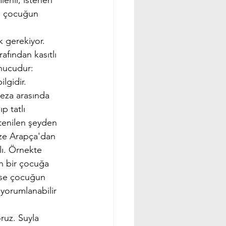
enir, istenen 
si çocuğun 
 gerekiyor. 
afından kasıtlı 
onucudur: 
lgidir.
ceza arasında 
p tatlı 
tenilen şeyden 
ize Arapça'dan 
lı. Örnekte 
an bir çocuğa 
 ise çocuğun 
 yorumlanabilir 
ruz. Suyla 