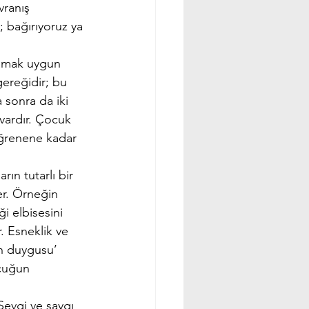
vranış 
; bağırıyoruz ya 
amak uygun 
gereğidir; bu 
 sonra da iki 
 vardır. Çocuk 
öğrenene kadar 
rın tutarlı bir 
er. Örneğin 
i elbisesini 
. Esneklik ve 
en duygusu’ 
ocuğun 
Sevgi ve saygı 