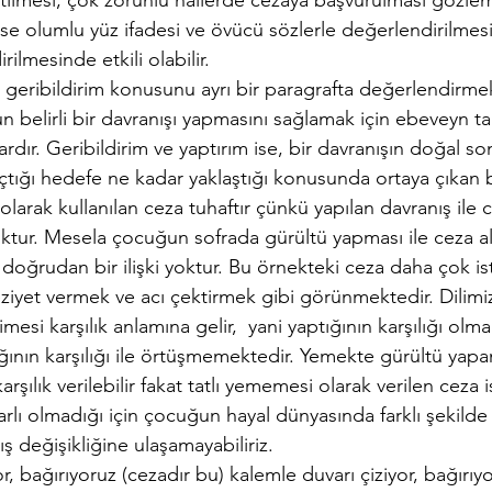
tilmesi, çok zorunlu hallerde cezaya başvurulması gözleml
ise olumlu yüz ifadesi ve övücü sözlerle değerlendirilme
rilmesinde etkili olabilir.
 geribildirim konusunu ayrı bir paragrafta değerlendirmek
belirli bir davranışı yapmasını sağlamak için ebeveyn tar
lardır. Geribildirim ve yaptırım ise, bir davranışın doğal s
çtığı hedefe ne kadar yaklaştığı konusunda ortaya çıkan bi
olarak kullanılan ceza tuhaftır çünkü yapılan davranış ile 
oktur. Mesela çocuğun sofrada gürültü yapması ile ceza alı
doğrudan bir ilişki yoktur. Bu örnekteki ceza daha çok is
iyet vermek ve acı çektirmek gibi görünmektedir. Dilim
esi karşılık anlamına gelir,  yani yaptığının karşılığı olma
ığının karşılığı ile örtüşmemektedir. Yemekte gürültü yap
rşılık verilebilir fakat tatlı yememesi olarak verilen ceza
tarlı olmadığı için çocuğun hayal dünyasında farklı şekilde
ş değişikliğine ulaşamayabiliriz.
bağırıyoruz (cezadır bu) kalemle duvarı çiziyor, bağırıyo