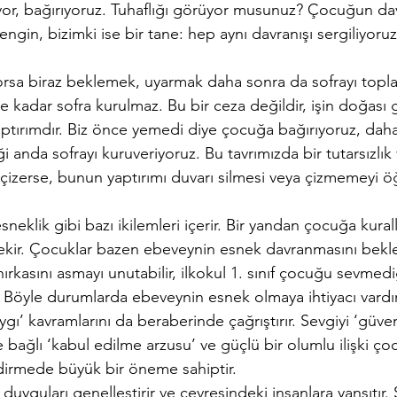
ıyor, bağırıyoruz. Tuhaflığı görüyor musunuz? Çocuğun da
ngin, bizimki ise bir tane: hep aynı davranışı sergiliyoruz
sa biraz beklemek, uyarmak daha sonra da sofrayı topl
e kadar sofra kurulmaz. Bu bir ceza değildir, işin doğası 
 yaptırımdır. Biz önce yemedi diye çocuğa bağırıyoruz, daha
i anda sofrayı kuruveriyoruz. Bu tavrımızda bir tutarsızlık
çizerse, bunun yaptırımı duvarı silmesi veya çizmemeyi 
 esneklik gibi bazı ikilemleri içerir. Bir yandan çocuğa kuralla
rekir. Çocuklar bazen ebeveynin esnek davranmasını bekl
rkasını asmayı unutabilir, ilkokul 1. sınıf çocuğu sevmediğ
 Böyle durumlarda ebeveynin esnek olmaya ihtiyacı vardır
gı’ kavramlarını da beraberinde çağrıştırır. Sevgiyi ‘güv
e bağlı ‘kabul edilme arzusu’ ve güçlü bir olumlu ilişki ç
ndirmede büyük bir öneme sahiptir. 
uyguları genelleştirir ve çevresindeki insanlara yansıtır. 