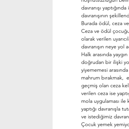
hoşnutsuzluğun belir
davranışı yaptığında 
davranışının şekillendi
Burada ödül, ceza ve
Ceza ve ödül çocuğun 
olarak verilen uyarıcı
davranışın neye yol a
Halk arasında yaygın 
doğrudan bir ilişki y
yiyememesi arasında 
mahrum bırakmak,  ez
geçmiş olan ceza kelim
verilen ceza ise yapt
mola uygulaması ile ka
yaptığı davranışla tu
ve istediğimiz davranı
Çocuk yemek yemiyor, 