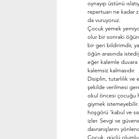
oynayıp üstünü ıslat
repertuarı ne kadar ze
da vuruyoruz. 
Çocuk yemek yemiyor
olur bir sonraki öğün
bir geri bildirimdir,
öğün arasında istediğ
eğer kalemle duvara 
kalemsiz kalmasıdır.
Disiplin, tutarlılık ve
şekilde verilmesi ge
okul öncesi çocuğu hı
giymek istemeyebilir.
hoşgörü ‘kabul ve say
izler. Sevgi ve güven
davranışlarını yönle
Çocuk, güçlü olumlu d