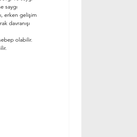
ne saygı 
ı, erken gelişim 
rak davranışı 
ebep olabilir. 
ir.