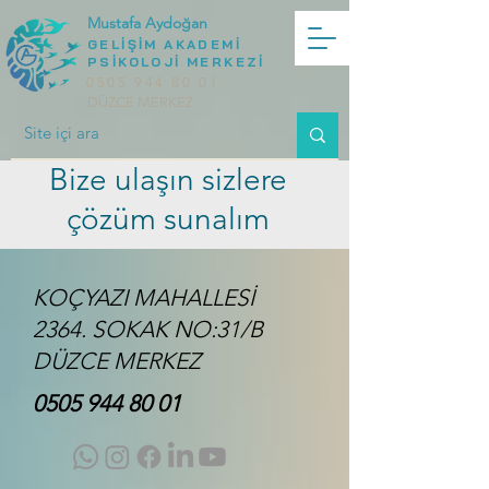
Mustafa Aydoğan
GELİŞİM AKADEMİ
PSİKOLOJİ MERKEZİ
0505 944 80 01
DÜZCE MERKEZ
Bize ulaşın sizlere
çözüm sunalım
KOÇYAZI MAHALLESİ
2364. SOKAK NO:31/B
DÜZCE MERKEZ
0505 944 80 01