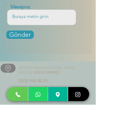
Mesajınız
Gönder
KOÇYAZI MAHALLESİ 2364. SOKAK
NO:31/B
DÜZCE MERKEZ
0505 944 80 01
HiZMETLER
ÇOCUK - ERGEN DANIŞMANLIĞI
GELİŞİM TAKİP PROGRAMI (GETAP)