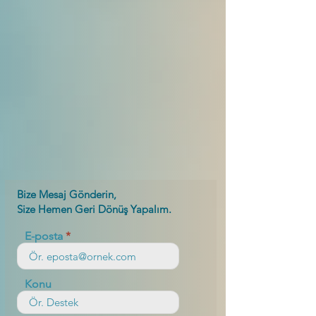
Bize Mesaj Gönderin,
Size Hemen Geri Dönüş Yapalım.
E-posta
Konu