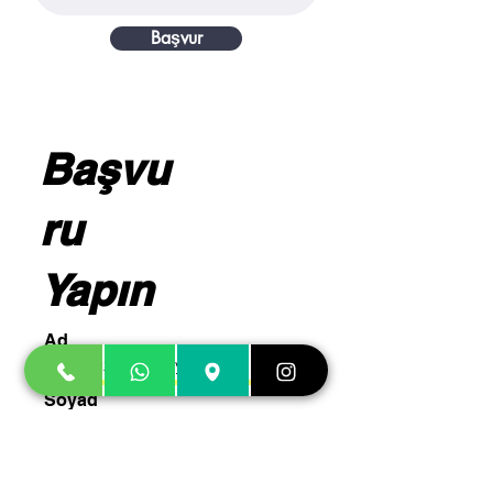
Başvur
Başvu
ru
Yapın
Ad
Soyad
E-posta