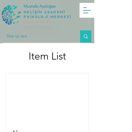
Mustafa Aydoğan
GELİŞİM AKADEMİ
PSİKOLOJİ MERKEZİ
0505 944 80 01
DÜZCE MERKEZ
Item List